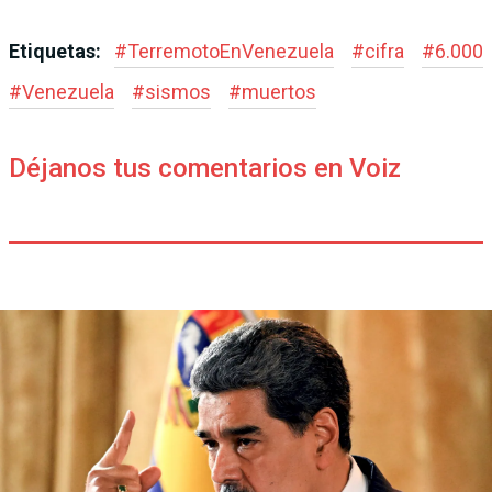
Etiquetas:
#
TerremotoEnVenezuela
#
cifra
#
6.000
#
Venezuela
#
sismos
#
muertos
Déjanos tus comentarios en Voiz