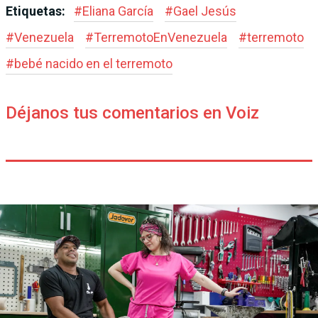
Etiquetas:
#
Eliana García
#
Gael Jesús
#
Venezuela
#
TerremotoEnVenezuela
#
terremoto
#
bebé nacido en el terremoto
Déjanos tus comentarios en Voiz