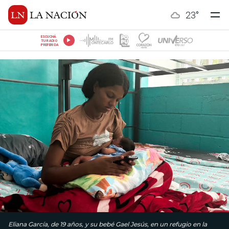
23
°
ESCUCHÁ
TU RADIO
PREFERIDA
Eliana García, de 19 años, y su bebé Gael Jesús, en un refugio en la