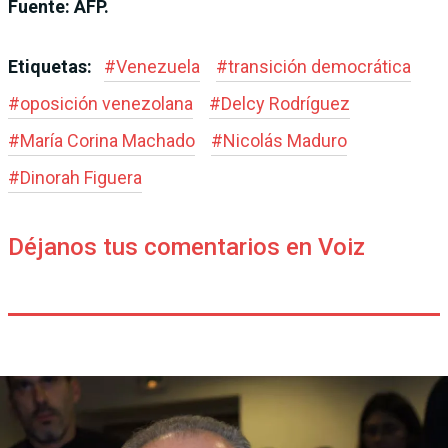
Fuente: AFP.
Etiquetas:
#
Venezuela
#
transición democrática
#
oposición venezolana
#
Delcy Rodríguez
#
María Corina Machado
#
Nicolás Maduro
#
Dinorah Figuera
Déjanos tus comentarios en Voiz