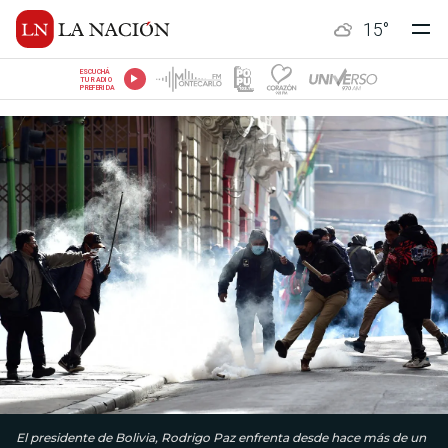
15
°
ESCUCHÁ
TU RADIO
PREFERIDA
El presidente de Bolivia, Rodrigo Paz enfrenta desde hace más de un