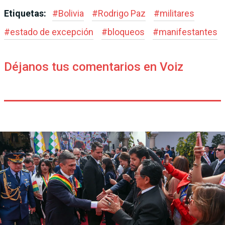
Etiquetas:
#
Bolivia
#
Rodrigo Paz
#
militares
#
estado de excepción
#
bloqueos
#
manifestantes
Déjanos tus comentarios en Voiz