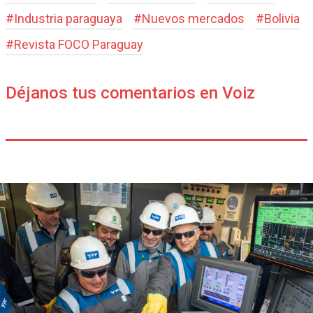
#
Industria paraguaya
#
Nuevos mercados
#
Bolivia
#
Revista FOCO Paraguay
Déjanos tus comentarios en Voiz