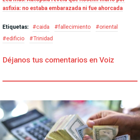
asfixia: no estaba embarazada ni fue ahorcada
Etiquetas:
#
caida
#
fallecimiento
#
oriental
#
edificio
#
Trinidad
Déjanos tus comentarios en Voiz