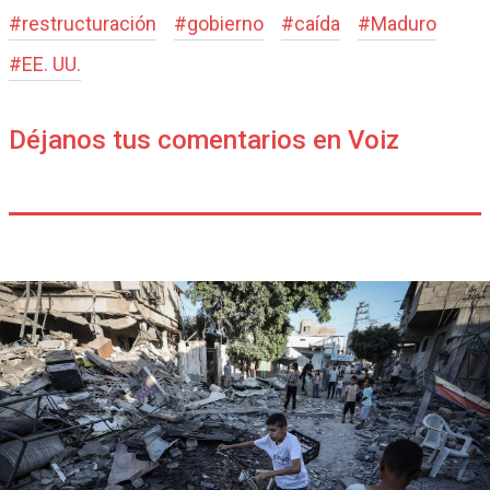
#
restructuración
#
gobierno
#
caída
#
Maduro
#
EE. UU.
Déjanos tus comentarios en Voiz