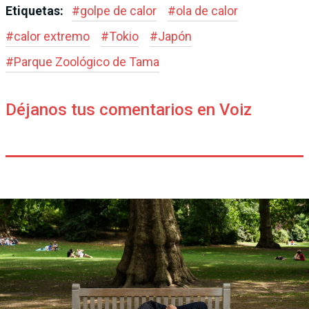
Etiquetas:
#
golpe de calor
#
ola de calor
#
calor extremo
#
Tokio
#
Japón
#
Parque Zoológico de Tama
Déjanos tus comentarios en Voiz