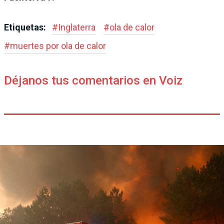
Etiquetas:
#
Inglaterra
#
ola de calor
#
muertes por ola de calor
Déjanos tus comentarios en Voiz