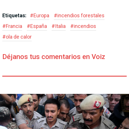
Etiquetas:
#
Europa
#
incendios forestales
#
Francia
#
España
#
Italia
#
incendios
#
ola de calor
Déjanos tus comentarios en Voiz