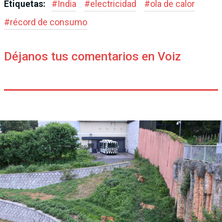
Etiquetas:
#
India
#
electricidad
#
ola de calor
#
récord de consumo
Déjanos tus comentarios en Voiz