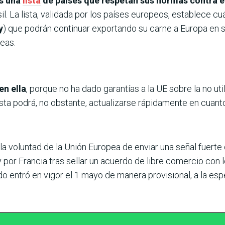
es una
lista
de países que respetan sus normas contra el
sil. La lista, validada por los países europeos, establece c
y
) que podrán continuar exportando su carne a Europa en
eas.
en ella
, porque no ha dado garantías a la UE sobre la no ut
lista podrá, no obstante, actualizarse rápidamente en cuant
 la voluntad de la Unión Europea de enviar una señal fuerte
 y por Francia tras sellar un acuerdo de libre comercio con
do entró en vigor el 1 mayo de manera provisional, a la espe