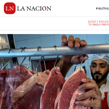
POLÍTIC
ELEGÍ Y
ESCUC
TU RADIO
PREF