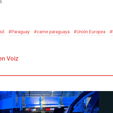
s.
sil
#
Paraguay
#
carne paraguaya
#
Unión Europea
#
en Voiz