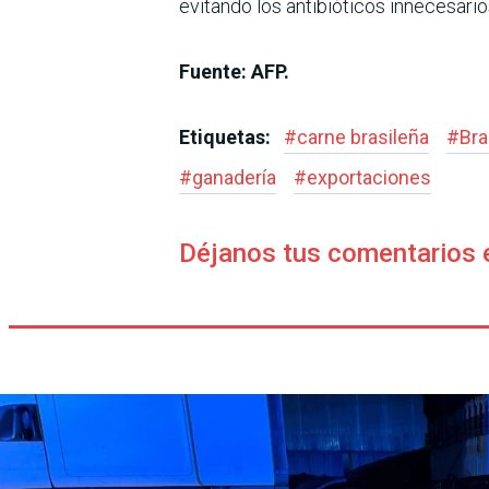
evitando los antibióticos innecesario
Fuente: AFP.
Etiquetas:
#
carne brasileña
#
Bra
#
ganadería
#
exportaciones
Déjanos tus comentarios 