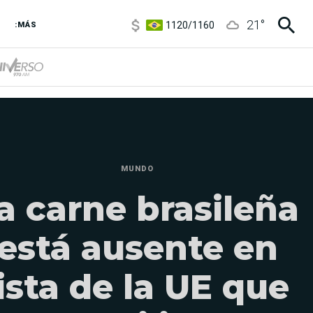
1120
/
1160
21
°
3,6
/
3,9
:MÁS
6850
/
7200
5920
/
5970
MUNDO
a carne brasileña
está ausente en
lista de la UE que