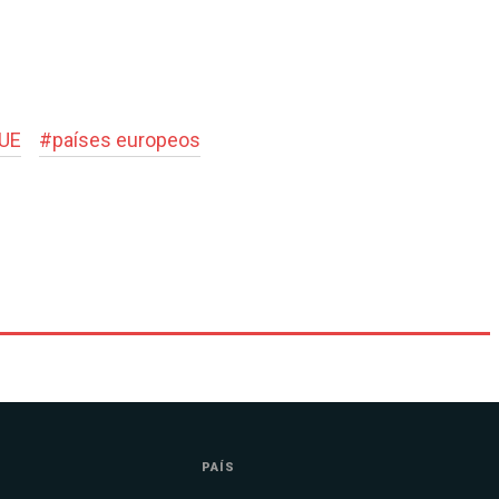
UE
#
países europeos
PAÍS