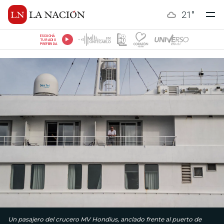
21
°
ESCUCHÁ
TU RADIO
PREFERIDA
Un pasajero del crucero MV Hondius, anclado frente al puerto de