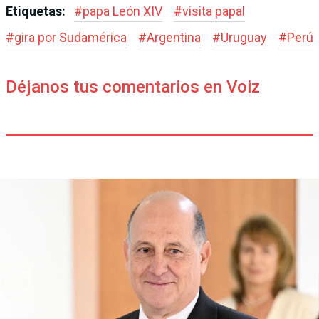
Etiquetas:
#
papa León XIV
#
visita papal
#
gira por Sudamérica
#
Argentina
#
Uruguay
#
Perú
Déjanos tus comentarios en Voiz