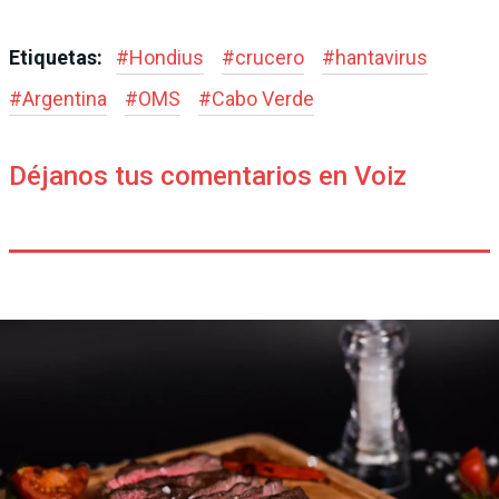
Etiquetas:
#
Hondius
#
crucero
#
hantavirus
#
Argentina
#
OMS
#
Cabo Verde
Déjanos tus comentarios en Voiz