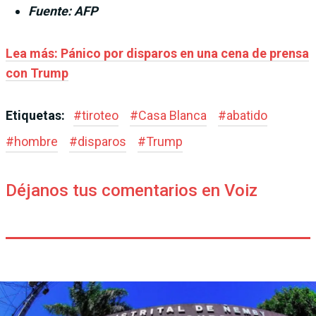
Fuente: AFP
Lea más: Pánico por disparos en una cena de prensa
con Trump
Etiquetas:
#
tiroteo
#
Casa Blanca
#
abatido
#
hombre
#
disparos
#
Trump
Déjanos tus comentarios en Voiz