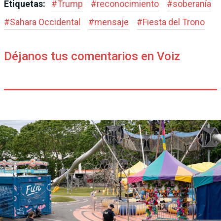
Etiquetas:
#
Trump
#
reconocimiento
#
soberanía
#
Sahara Occidental
#
mensaje
#
Fiesta del Trono
Déjanos tus comentarios en Voiz