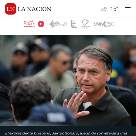
15
°
ESCUCHÁ
TU RADIO
PREFERIDA
El expresidente brasileño, Jair Bolsonaro, luego de someterse a una