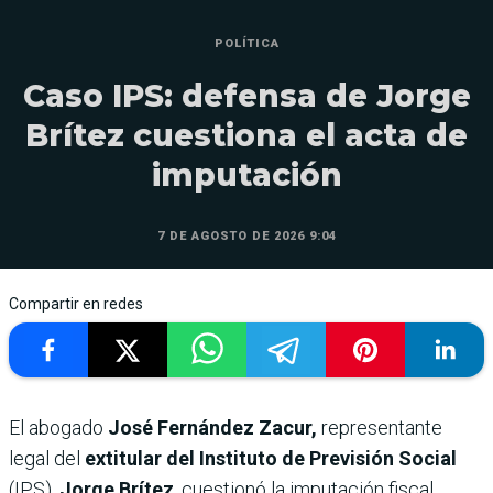
POLÍTICA
Caso IPS: defensa de Jorge
Brítez cuestiona el acta de
imputación
7 DE AGOSTO DE 2026 9:04
Compartir en redes
El abogado
José Fernández Zacur,
representante
legal del
extitular del Instituto de Previsión Social
(IPS),
Jorge Brítez
, cuestionó la imputación fiscal