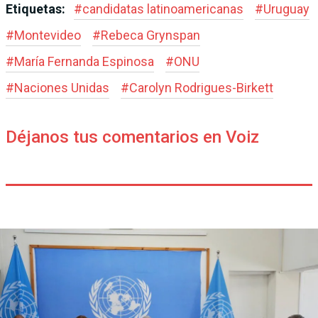
Etiquetas:
#
candidatas latinoamericanas
#
Uruguay
#
Montevideo
#
Rebeca Grynspan
#
María Fernanda Espinosa
#
ONU
#
Naciones Unidas
#
Carolyn Rodrigues-Birkett
Déjanos tus comentarios en Voiz