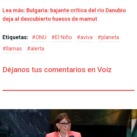
Lea más:
Bulgaria: bajante crítica del río Danubio
deja al descubierto huesos de mamut
Etiquetas:
#
ONU
#
El Niño
#
aviva
#
planeta
#
llamas
#
alerta
Déjanos tus comentarios en Voiz