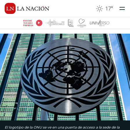
17
°
ESCUCHÁ
TU RADIO
PREFERIDA
El logotipo de la ONU se ve en una puerta de acceso a la sede de la