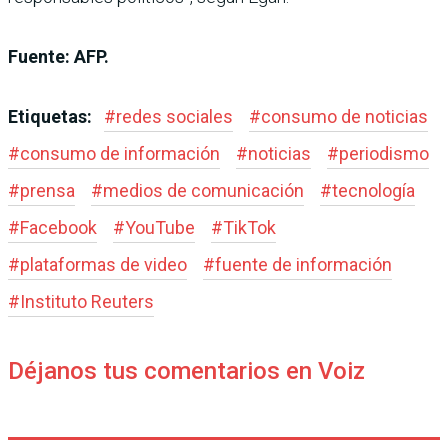
Fuente: AFP.
Etiquetas:
#
redes sociales
#
consumo de noticias
#
consumo de información
#
noticias
#
periodismo
#
prensa
#
medios de comunicación
#
tecnología
#
Facebook
#
YouTube
#
TikTok
#
plataformas de video
#
fuente de información
#
Instituto Reuters
Déjanos tus comentarios en Voiz