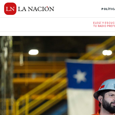
POLÍTIC
ELEGÍ Y
ESCUC
TU RADIO
PREF