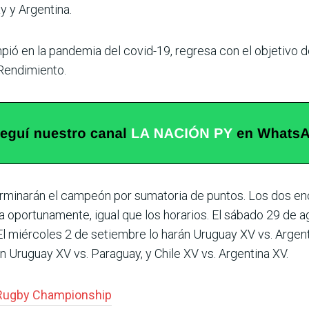
y y Argentina.
mpió en la pan­demia del covid-19, regresa con el objetivo 
 Rendimiento.
rminarán el cam­peón por sumatoria de pun­tos. Los dos e
a oportunamente, igual que los horarios. El sábado 29 de a
l miér­coles 2 de setiembre lo harán Uruguay XV vs. Argenti
Uruguay XV vs. Paraguay, y Chile XV vs. Argentina XV.
Rugby Champions­hip