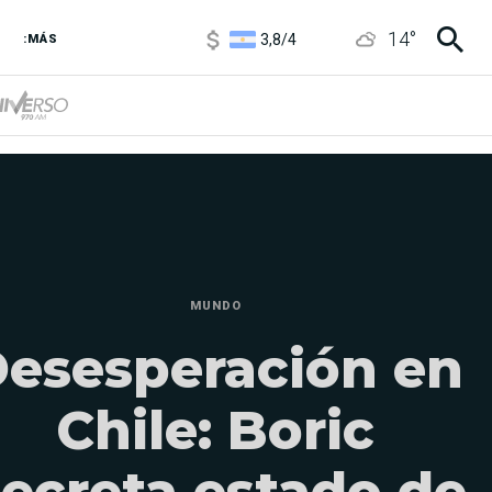
3,8
/
4
14
°
6850
/
7200
:MÁS
5900
/
5960
MUNDO
esesperación en
Chile: Boric
ecreta estado de