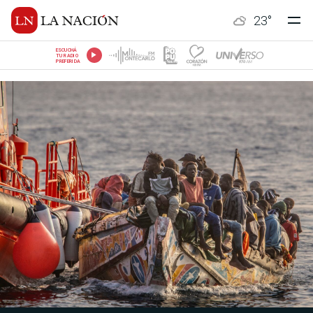
23
°
ESCUCHÁ
TU RADIO
PREFERIDA