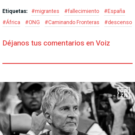
Etiquetas:
#
migrantes
#
fallecimiento
#
España
#
África
#
ONG
#
Caminando Fronteras
#
descenso
Déjanos tus comentarios en Voiz