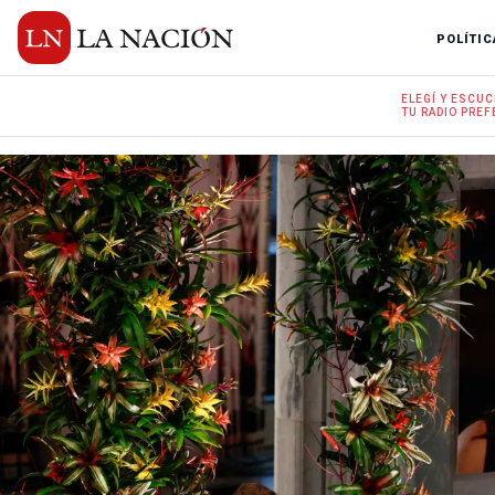
POLÍTIC
ELEGÍ Y
ESCUC
TU RADIO
PREF