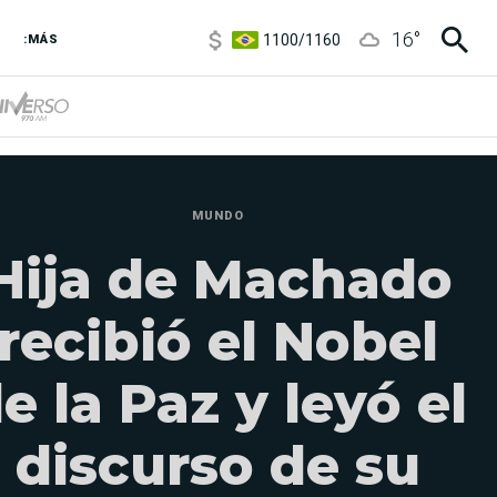
1100
/
1160
16
°
3,8
/
4
:MÁS
6850
/
7200
5900
/
5960
MUNDO
Hija de Machado
recibió el Nobel
e la Paz y leyó el
discurso de su