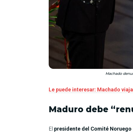
Machado denunc
Le puede interesar:
Machado viajar
Maduro debe “renu
El
presidente del Comité Noruego 