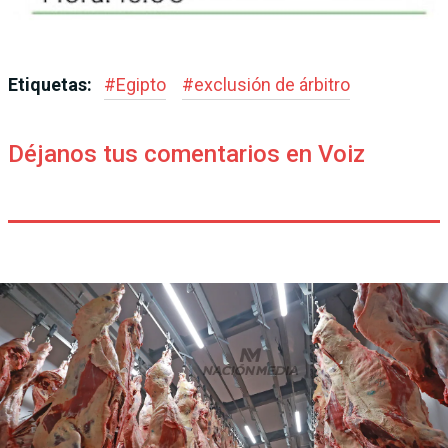
Etiquetas:
#
Egipto
#
exclusión de árbitro
Déjanos tus comentarios en Voiz