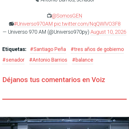
📺
@SomosGEN
📻
#Universo970AM
pic.twitter.com/NqQWlVO3F8
— Universo 970 AM (@Universo970py)
August 10, 2026
Etiquetas:
#
Santiago Peña
#
tres años de gobierno
#
senador
#
Antonio Barrios
#
balance
Déjanos tus comentarios en Voiz