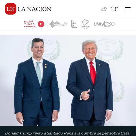
13
°
ESCUCHÁ
TU RADIO
PREFERIDA
Donald Trump invitó a Santiago Peña a la cumbre de paz sobre Gaza