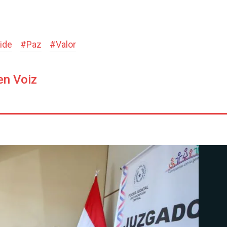
ide
#
Paz
#
Valor
en Voiz