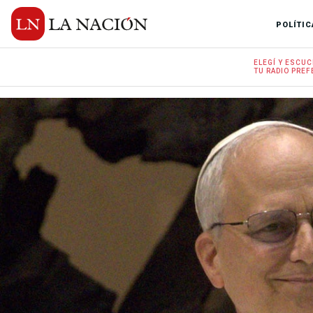
POLÍTIC
ELEGÍ Y
ESCUC
TU RADIO
PREF