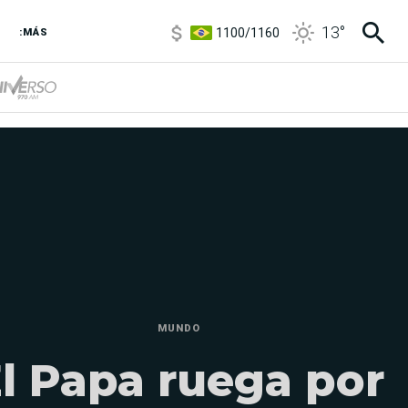
1100
/
1160
13
°
3,8
/
4
:MÁS
6850
/
7200
5900
/
5960
MUNDO
l Papa ruega por