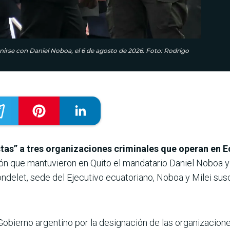
reunirse con Daniel Noboa, el 6 de agosto de 2026. Foto: Rodrigo
stas” a tres organizaciones criminales que operan en 
ión que mantuvieron en Quito el mandatario Daniel Noboa y 
ondelet, sede del Ejecutivo ecuatoriano, Noboa y Milei sus
 Gobierno argentino por la designación de las organizacion