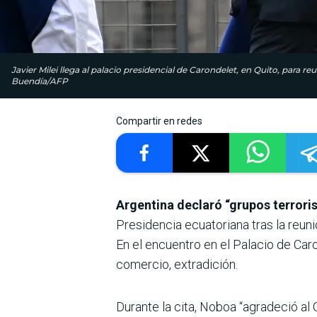
Javier Milei llega al palacio presidencial de Carondelet, en Quito, para 
Buendía/AFP
Compartir en redes
Argentina declaró “grupos terrori
Presidencia ecuatoriana tras la reun
En el encuentro en el Palacio de Car
comercio, extradición.
Durante la cita, Noboa “agradeció al