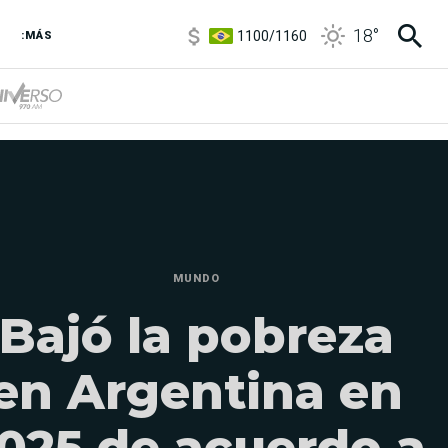
1100
/
1160
18
°
3,8
/
4
:MÁS
6850
/
7200
5900
/
5960
MUNDO
Bajó la pobreza
en Argentina en
025 de acuerdo a