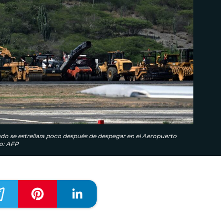
do se estrellara poco después de despegar en el Aeropuerto
to: AFP