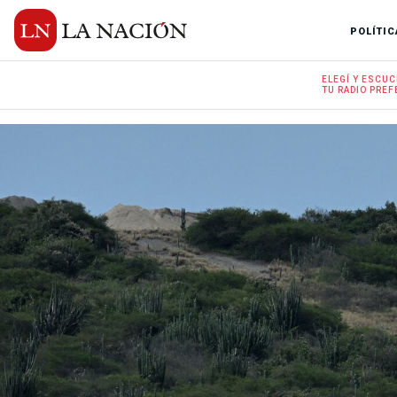
POLÍTIC
ELEGÍ Y
ESCUC
TU RADIO
PREF