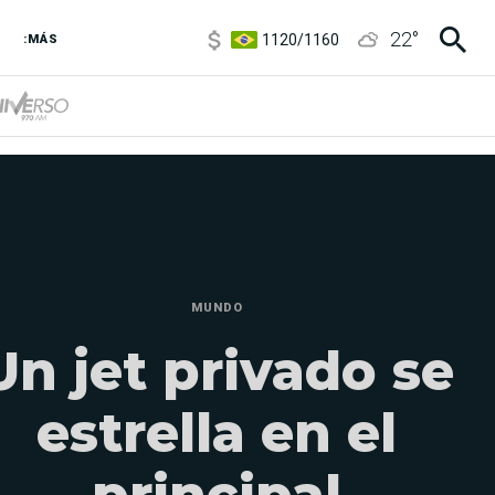
1120
/
1160
22
°
3,6
/
3,9
:MÁS
6850
/
7200
5920
/
5970
MUNDO
Un jet privado se
estrella en el
principal