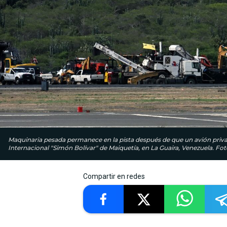
Maquinaria pesada permanece en la pista después de que un avión priva
Internacional "Simón Bolívar" de Maiquetía, en La Guaira, Venezuela. Fo
Compartir en redes