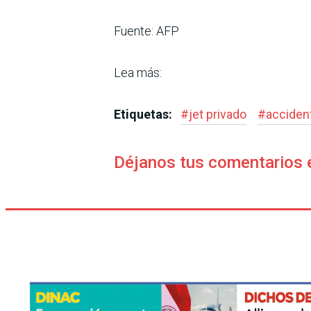
Fuente: AFP
Lea más:
Etiquetas:
#
jet privado
#
acciden
Déjanos tus comentarios 