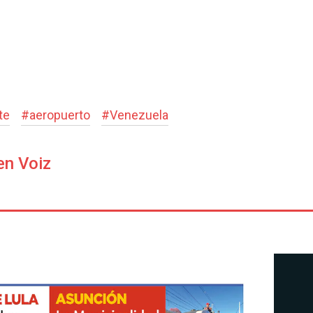
te
#
aeropuerto
#
Venezuela
en Voiz