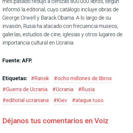
mes pasado redujo a cenizas 800.000 libros, según
informó la editorial, cuyo catálogo incluye obras de
George Orwell y Barack Obama. A lo largo de su
invasión, Rusia ha atacado con frecuencia museos,
galerías, estudios de cine, iglesias y otros lugares de
importancia cultural en Ucrania.
Fuente: AFP.
Etiquetas:
#
Ranok
#
ocho millones de libros
#
Guerra de Ucrania
#
Ucrania
#
Rusia
#
editorial ucraniana
#
Kiev
#
ataque ruso
Déjanos tus comentarios en Voiz