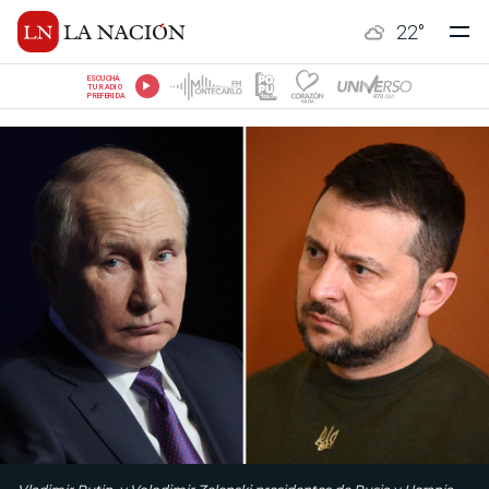
22
°
ESCUCHÁ
TU RADIO
PREFERIDA