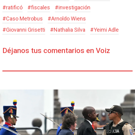
#
ratificó
#
fiscales
#
investigación
#
Caso Metrobus
#
Arnoldo Wiens
#
Giovanni Grisetti
#
Nathalia Silva
#
Yeimi Adle
Déjanos tus comentarios en Voiz