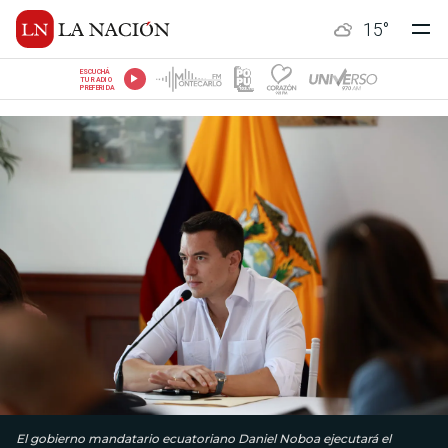
15
°
ESCUCHÁ
TU RADIO
PREFERIDA
El gobierno mandatario ecuatoriano Daniel Noboa ejecutará el