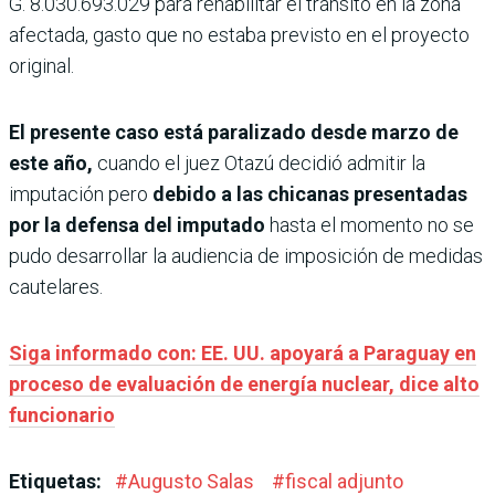
G. 8.030.693.029 para rehabilitar el tránsito en la zona
afectada, gasto que no estaba previsto en el proyecto
original.
El presente caso está parali­zado desde marzo de
este año,
cuando el juez Otazú decidió admitir la
imputación pero
debido a las chicanas presen­tadas
por la defensa del impu­tado
hasta el momento no se
pudo desarrollar la audien­cia de imposición de medidas
cautelares.
Siga informado con: EE. UU. apoyará a Paraguay en
proceso de evaluación de energía nuclear, dice alto
funcionario
Etiquetas:
#
Augusto Salas
#
fiscal adjunto