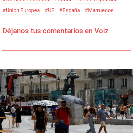
#
Unión Europea
#
UE
#
España
#
Marruecos
Déjanos tus comentarios en Voiz