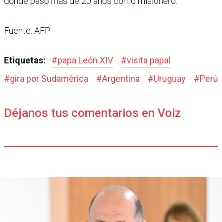
donde pasó más de 20 años como misionero.
Fuente: AFP
Etiquetas:
#
papa León XIV
#
visita papal
#
gira por Sudamérica
#
Argentina
#
Uruguay
#
Perú
Déjanos tus comentarios en Voiz