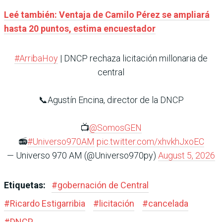
Leé también: Ventaja de Camilo Pérez se ampliará
hasta 20 puntos, estima encuestador
#ArribaHoy
| DNCP rechaza licitación millonaria de
central
📞Agustín Encina, director de la DNCP
📺
@SomosGEN
📻
#Universo970AM
pic.twitter.com/xhvkhJxoEC
— Universo 970 AM (@Universo970py)
August 5, 2026
Etiquetas:
#
gobernación de Central
#
Ricardo Estigarribia
#
licitación
#
cancelada
#
DNCP