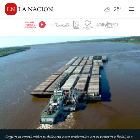
25
°
ESCUCHÁ
TU RADIO
PREFERIDA
Según la resolución publicada este miércoles en el boletín oficial, los