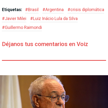
Etiquetas:
#
Brasil
#
Argentina
#
crisis diplomática
#
Javier Milei
#
Luiz Inácio Lula da Silva
#
Guillermo Raimondi
Déjanos tus comentarios en Voiz