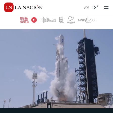
13
°
ESCUCHÁ
TU RADIO
PREFERIDA