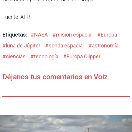
Fuente: AFP.
Etiquetas:
#
NASA
#
misión espacial
#
Europa
#
luna de Júpiter
#
sonda espacial
#
astronomía
#
ciencias
#
tecnología
#
Europa Clipper
Déjanos tus comentarios en Voiz