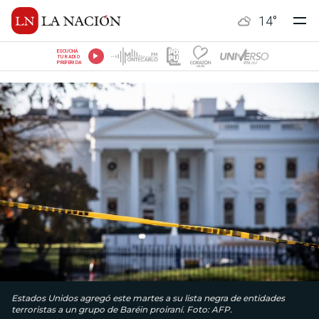
14
°
ESCUCHÁ
TU RADIO
PREFERIDA
Estados Unidos agregó este martes a su lista negra de entidades
terroristas a un grupo de Baréin proiraní. Foto: AFP.