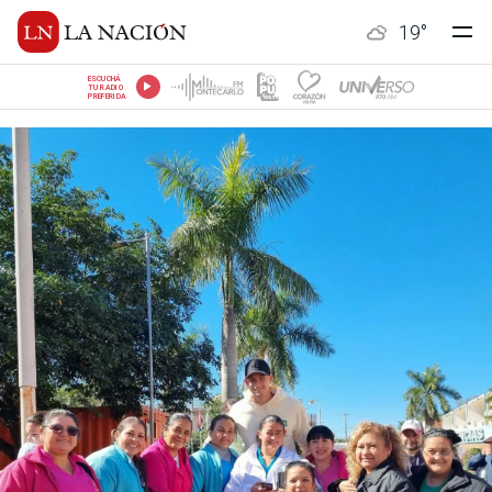
19
°
ESCUCHÁ
TU RADIO
PREFERIDA