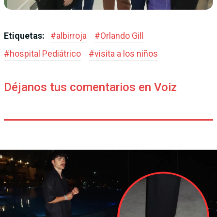
Etiquetas:
#
albirroja
#
Orlando Gill
#
hospital Pediátrico
#
visita a los niños
Déjanos tus comentarios en Voiz