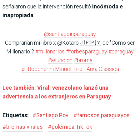
señalaron que la intervención resultó
incómoda e
inapropiada
.
@santiagoinparaguay
Comprarían mi libro x @Kotaro🇯🇵🇵🇾 de "Como ser
Millonario"?
#millonarios
#forbesparaguay
#paraguay
#asuncion
#broma
♬ Boccherini Minuet Trio - Aura Classica
Lee también: Viral: venezolano lanzó una
advertencia a los extranjeros en Paraguay
Etiquetas:
#
Santiago Pov
#
famosos paraguayos
#
bromas virales
#
polémica TikTok