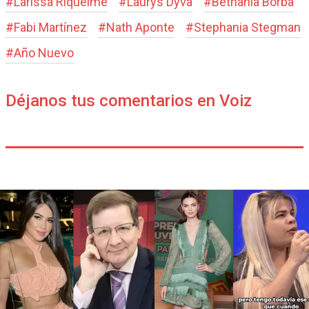
#
Larissa Riquelme
#
Laurys Dyva
#
Bethania Borba
#
Fabi Martínez
#
Nath Aponte
#
Stephania Stegman
#
Año Nuevo
Déjanos tus comentarios en Voiz