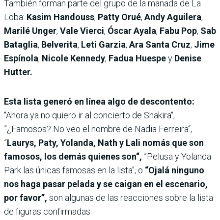
También forman parte del grupo de la manada de La
Loba:
Kasim Handouss
,
Patty Orué
,
Andy Aguilera
,
Marilé Unger
,
Vale Vierci
,
Óscar Ayala
,
Fabu Pop
,
Sab
Bataglia
,
Belverita
,
Leti Garzia
,
Ara Santa Cruz
,
Jime
Espínola
,
Nicole Kennedy
,
Fadua Huespe
y
Denise
Hutter.
Esta lista generó en línea algo de descontento:
“Ahora ya no quiero ir al concierto de Shakira“,
”¿Famosos? No veo el nombre de Nadia Ferreira“,
”
Laurys, Paty, Yolanda, Nath y Lali nomás que son
famosos, los demás quienes son“,
”Pelusa y Yolanda
Park las únicas famosas en la lista", o
“Ojalá ninguno
nos haga pasar pelada y se caigan en el escenario,
por favor”,
son algunas de las reacciones sobre la lista
de figuras confirmadas.