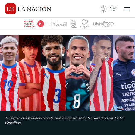
15
°
ESCUCHÁ
TU RADIO
PREFERIDA
Tu signo del zodiaco revela qué albirrojo sería tu pareja ideal. Foto:
Gentileza