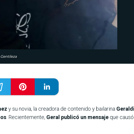
 Gentileza
mez
y su novia, la creadora de contenido y bailarina
Geraldi
jos
. Recientemente,
Geral publicó un mensaje
que causó 