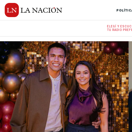
POLÍTIC
ELEGÍ Y
ESCUC
TU RADIO
PREF