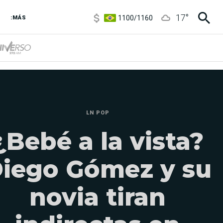
1100
/
1160
17
°
:MÁS
3,8
/
4
6850
/
7200
5900
/
5960
LN POP
¿Bebé a la vista?
iego Gómez y su
novia tiran