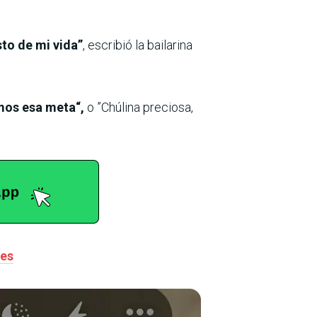
sto de mi vida”
, escribió la bailarina
mos esa meta“,
o ”Chúlina preciosa,
nes