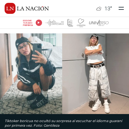
13
°
ESCUCHÁ
TU RADIO
PREFERIDA
Tiktoker boricua no ocultó su sorpresa al escuchar el idioma guaraní
por primera vez. Foto: Gentileza