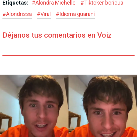
Etiquetas:
#
Alondra Michelle
#
Tiktoker boricua
#
Alondrissa
#
Viral
#
Idioma guaraní
Déjanos tus comentarios en Voiz