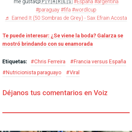
me gusta🙃🇵🇾🇦🇷🇪🇸
#España
#argentina
#paraguay
#fifa
#wordlcup
♬ Earned It (50 Sombras de Grey) - Sax Efrain Acosta
Te puede interesar: ¿Se viene la boda? Galarza se
mostró brindando con su enamorada
Etiquetas:
#
Chris Ferreira
#
Francia versus España
#
Nutricionista paraguayo
#
Viral
Déjanos tus comentarios en Voiz