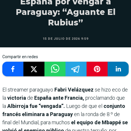
España por vengar a
Paraguay: “Aguante El
Rubius”
15 DE JULIO DE 2026 9:59
Compartir en redes
El streamer paraguayo
Fabri Velázquez
se hizo eco de
la
victoria
de
España ante Francia,
proclamando que
la
Albirroja fue “vengada”.
Luego de que el
conjunto
francés eliminara a Paraguay
en la ronda de 8.º de
final del Mundial, para muchos
el equipo de Mbappé se
volvió el enemigo público
de nuestro terruño; por