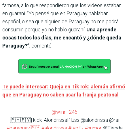
famosa, a lo que respondieron que los videos estaban
en guaraní. “Yo pensé que en Paraguay hablaban
español, o sea que alguien de Paraguay no me podrá
consumir, porque yo no hablo guaraní.
Una aprende
cosas todos los días, me encantó y ¿dónde queda
Paraguay?”
, comentó.
Te puede interesar: Queja en TikTok: alemán afirmó
que en Paraguay no saben usar la franja peatonal
@winn_246
🇵🇾🇵🇾| kick: AlondrissaPluss @alondrissa @rai
#paraguay🇵🇾
#alondrissa
#fypシ
#humor
@Tienda