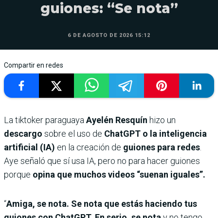
guiones: “Se nota”
6 DE AGOSTO DE 2026 15:12
Compartir en redes
La tiktoker paraguaya
Ayelén Resquín
hizo un
descargo
sobre el uso de
ChatGPT o la inteligencia
artificial (IA)
en la creación de
guiones para redes
.
Aye señaló que sí usa IA, pero no para hacer guiones
porque
opina que muchos videos “suenan iguales”.
“
Amiga, se nota. Se nota que estás haciendo tus
guiones con ChatGPT. En serio, se nota
y no tengo