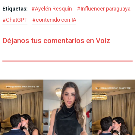
Etiquetas:
#
Ayelén Resquín
#
Influencer paraguaya
#
ChatGPT
#
contenido con IA
Déjanos tus comentarios en Voiz