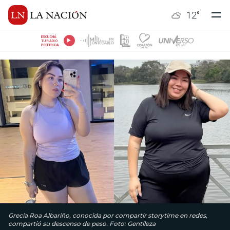
12
°
ESCUCHÁ
TU RADIO
PREFERIDA
Grecia Roa Albariño, conocida por compartir storytime en redes,
compartió su descenso de peso. Foto: Gentileza