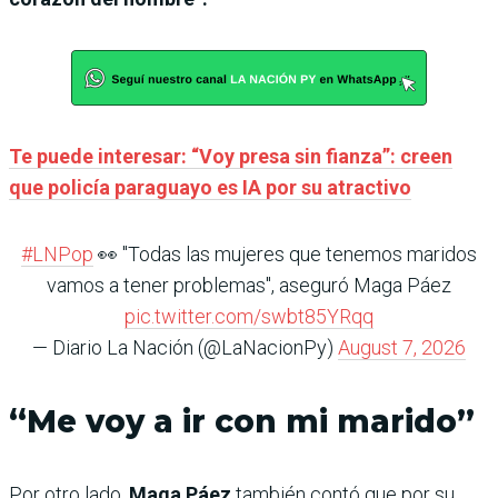
Te puede interesar: “Voy presa sin fianza”: creen
que policía paraguayo es IA por su atractivo
#LNPop
👀 "Todas las mujeres que tenemos maridos
vamos a tener problemas", aseguró Maga Páez
pic.twitter.com/swbt85YRqq
— Diario La Nación (@LaNacionPy)
August 7, 2026
“Me voy a ir con mi marido”
Por otro lado,
Maga Páez
también contó que por su