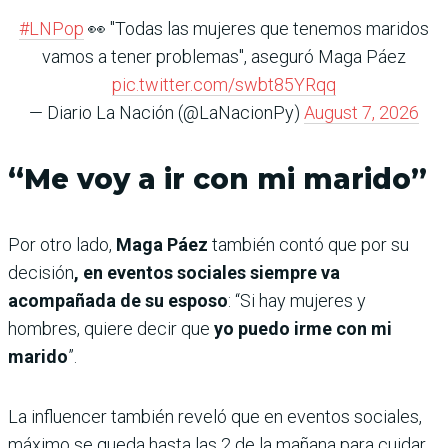
#LNPop
👀 "Todas las mujeres que tenemos maridos
vamos a tener problemas", aseguró Maga Páez
pic.twitter.com/swbt85YRqq
— Diario La Nación (@LaNacionPy)
August 7, 2026
“Me voy a ir con mi marido”
Por otro lado,
Maga Páez
también contó que por su
decisión
, en eventos sociales siempre va
acompañada de su esposo
: “Si hay mujeres y
hombres, quiere decir que
yo puedo irme con mi
marido
”.
La influencer también reveló que en eventos sociales,
máximo se queda hasta las 2 de la mañana para cuidar