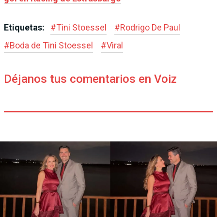
Etiquetas:
#
Tini Stoessel
#
Rodrigo De Paul
#
Boda de Tini Stoessel
#
Viral
Déjanos tus comentarios en Voiz