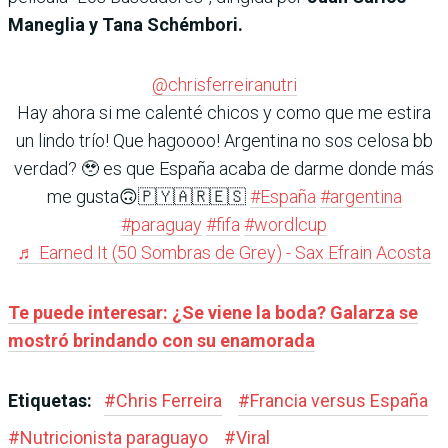
Maneglia y Tana Schémbori.
@chrisferreiranutri
Hay ahora si me calenté chicos y como que me estira
un lindo trío! Que hagoooo! Argentina no sos celosa bb
verdad? 🥹 es que España acaba de darme donde más
me gusta🙃🇵🇾🇦🇷🇪🇸
#España
#argentina
#paraguay
#fifa
#wordlcup
♬ Earned It (50 Sombras de Grey) - Sax Efrain Acosta
Te puede interesar: ¿Se viene la boda? Galarza se
mostró brindando con su enamorada
Etiquetas:
#
Chris Ferreira
#
Francia versus España
#
Nutricionista paraguayo
#
Viral