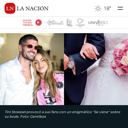
18
°
ESCUCHÁ
TU RADIO
PREFERIDA
Tini Stoessel provocó a sus fans con un enigmático "Se viene" sobre
su boda. Foto: Gentileza