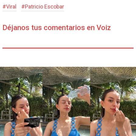
#
Viral
#
Patricio Escobar
Déjanos tus comentarios en Voiz