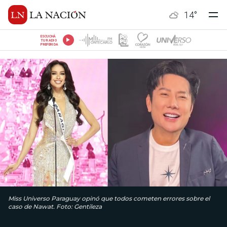
14
°
ESCUCHÁ
TU RADIO
PREFERIDA
Miss Universo Paraguay opinó que todos cometen errores sobre el
caso de Nawat. Foto: Gentileza