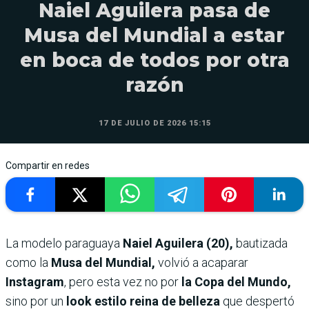
Naiel Aguilera pasa de
Musa del Mundial a estar
en boca de todos por otra
razón
17 DE JULIO DE 2026 15:15
Compartir en redes
La modelo paraguaya
Naiel Aguilera (20),
bautizada
como la
Musa del Mundial,
volvió a acaparar
Instagram
, pero esta vez no por
la Copa del Mundo,
sino por un
look estilo reina de belleza
que despertó