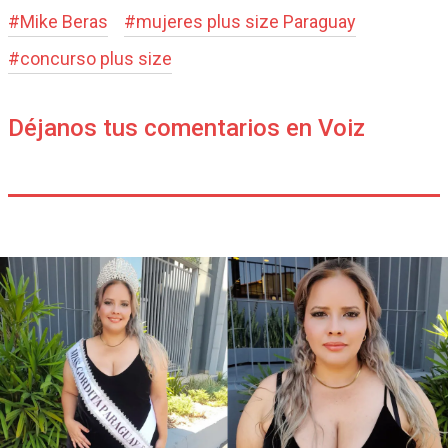
#
Mike Beras
#
mujeres plus size Paraguay
#
concurso plus size
Déjanos tus comentarios en Voiz