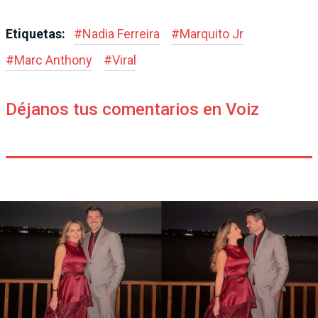
Etiquetas:
#
Nadia Ferreira
#
Marquito Jr
#
Marc Anthony
#
Viral
Déjanos tus comentarios en Voiz