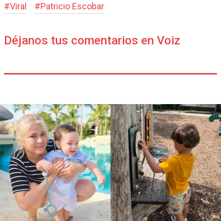
#
Viral
#
Patricio Escobar
Déjanos tus comentarios en Voiz