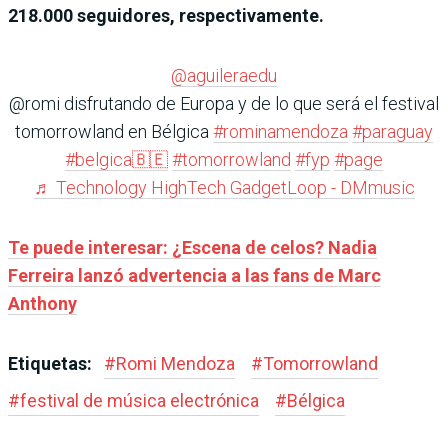
218.000 seguidores, respectivamente.
@aguileraedu
@romi disfrutando de Europa y de lo que será el festival
tomorrowland en Bélgica
#rominamendoza
#paraguay
#belgica🇧🇪
#tomorrowland
#fyp
#page
♬ Technology HighTech GadgetLoop - DMmusic
Te puede interesar: ¿Escena de celos? Nadia
Ferreira lanzó advertencia a las fans de Marc
Anthony
Etiquetas:
#
Romi Mendoza
#
Tomorrowland
#
festival de música electrónica
#
Bélgica