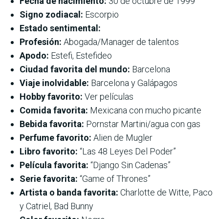
Fecha de nacimiento:
30 de octubre de 1999
Signo zodiacal:
Escorpio
Estado sentimental:
Profesión:
Abogada/Manager de talentos
Apodo:
Estefi, Estefideo
Ciudad favorita del mundo:
Barcelona
Viaje inolvidable:
Barcelona y Galápagos
Hobby favorito:
Ver películas
Comida favorita:
Mexicana con mucho picante
Bebida favorita:
Pornstar Martini/agua con gas
Perfume favorito:
Alien de Mugler
Libro favorito:
“Las 48 Leyes Del Poder”
Película favorita:
“Django Sin Cadenas”
Serie favorita:
“Game of Thrones”
Artista o banda favorita:
Charlotte de Witte, Paco
y Catriel, Bad Bunny