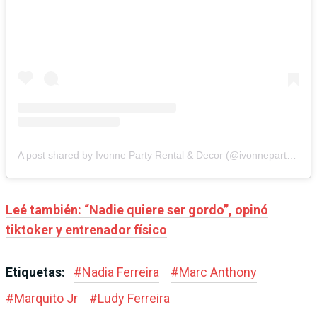
A post shared by Ivonne Party Rental & Decor (@ivonnepartyrental)
Leé también: “Nadie quiere ser gordo”, opinó
tiktoker y entrenador físico
Etiquetas:
#
Nadia Ferreira
#
Marc Anthony
#
Marquito Jr
#
Ludy Ferreira