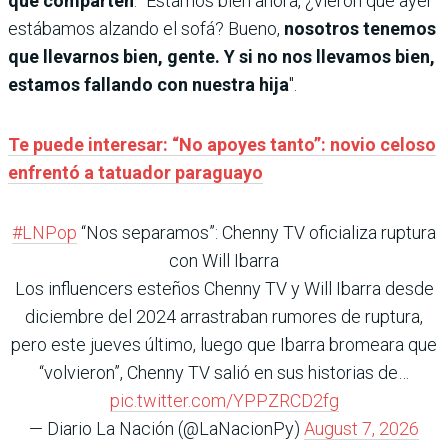
que comparten
. “Estamos bien ahora, ¿vieron que ayer
estábamos alzando el sofá? Bueno,
nosotros tenemos
que llevarnos bien, gente. Y si no nos llevamos bien,
estamos fallando con nuestra hija
".
Te puede interesar: “No apoyes tanto”: novio celoso
enfrentó a tatuador paraguayo
#LNPop
“Nos separamos”: Chenny TV oficializa ruptura
con Will Ibarra
Los influencers esteños Chenny TV y Will Ibarra desde
diciembre del 2024 arrastraban rumores de ruptura,
pero este jueves último, luego que Ibarra bromeara que
“volvieron”, Chenny TV salió en sus historias de…
pic.twitter.com/YPPZRCD2fg
— Diario La Nación (@LaNacionPy)
August 7, 2026