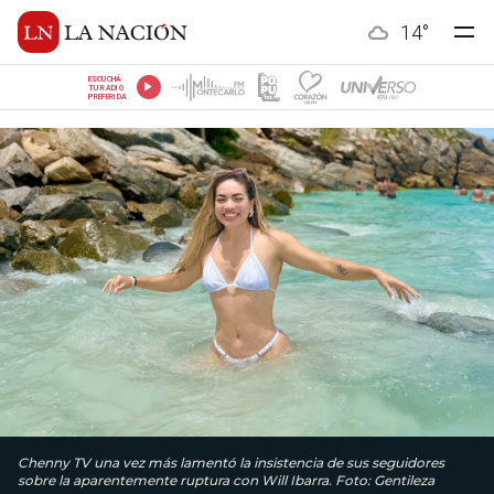
14
°
ESCUCHÁ
TU RADIO
PREFERIDA
Chenny TV una vez más lamentó la insistencia de sus seguidores
sobre la aparentemente ruptura con Will Ibarra. Foto: Gentileza