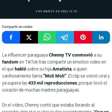
9 DE MARZO DE 2026 12:10
Compartir en redes
La influencer paraguaya
Chenny TV conmovió
a su
fandom
en TikTok tras compartir un emotivo video en
el que
habló
sobre su hija
Amatista
, a quien
cariñosamente llama
“Moli Moli”
. El clip se volvió viral y
ya supera las
433 mil reproducciones
, porque tocó el
corazón de muchas madres paraguayas.
En el video, Chenny contó que estaba llorando al
recordar algo que su hija le dijo recientemente. “
Que yo