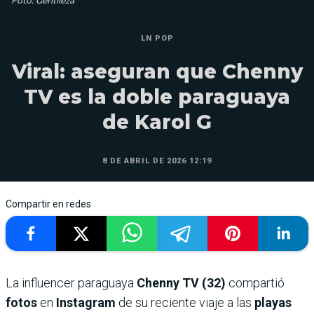
Foto: Gentileza
LN POP
Viral: aseguran que Chenny
TV es la doble paraguaya
de Karol G
8 DE ABRIL DE 2026 12:19
Compartir en redes
La influencer paraguaya
Chenny TV (32)
compartió
fotos
en
Instagram
de su reciente viaje a las
playas