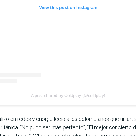
View this post on Instagram
A post shared by Coldplay (@coldplay)
alizó en redes y enorgulleció a los colombianos que un art
tánica. “No pudo ser más perfecto”, “El mejor concierto de 
nuel Turizo”, “Chris es de otro planeta, la forma en que s