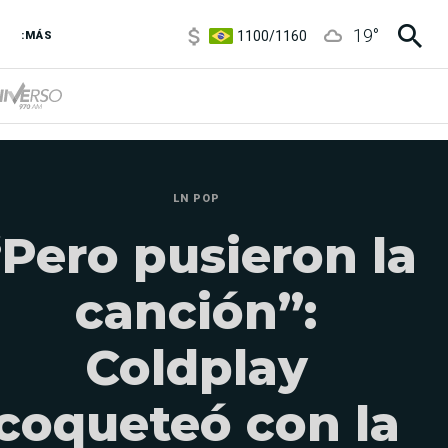
1100
/
1160
19
°
:MÁS
3,8
/
4
6850
/
7200
5900
/
5960
LN POP
“Pero pusieron la
canción”:
Coldplay
coqueteó con la