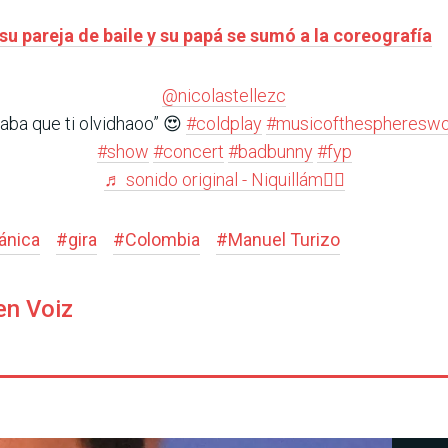
 su pareja de baile y su papá se sumó a la coreografía
@nicolastellezc
aba que ti olvidhaoo” 😍
#coldplay
#musicofthesphereswo
#show
#concert
#badbunny
#fyp
♬ sonido original - Niquillám✌🏼
ánica
#
gira
#
Colombia
#
Manuel Turizo
en Voiz