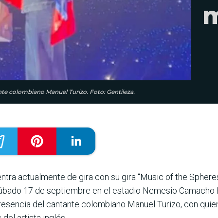
m
nte colombiano Manuel Turizo. Foto: Gentileza.
ntra actualmente de gira con su gira “Music of the Sphere
sábado 17 de septiembre en el estadio Nemesio Camacho El 
presencia del cantante colombiano Manuel Turizo, con quien 
el artista inglés.