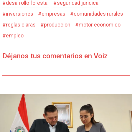
#
desarrollo forestal
#
seguridad juridica
#
inversiones
#
empresas
#
comunidades rurales
#
reglas claras
#
produccion
#
motor economico
#
empleo
Déjanos tus comentarios en Voiz