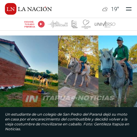
19
°
ESCUCHÁ
TU RADIO
PREFERIDA
Un estudiante de un colegio de San Pedro del Paraná dejó su moto
en casa por el encarecimiento del combustible y decidió volver a la
vieja costumbre de movilizarse en caballo. Foto: Gentileza Itapúa en
Noticias.