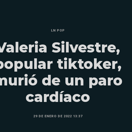
LN POP
Valeria Silvestre,
popular tiktoker,
murió de un paro
cardíaco
29 DE ENERO DE 2022 13:37