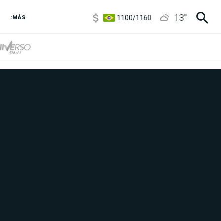
1100
/
1160
13
°
3,8
/
4
:MÁS
6850
/
7200
5900
/
5960