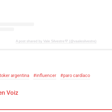
A post shared by Vale Silvestre💜 (@vaalesilvestre)
ktoker argentina
#
influencer
#
paro cardíaco
en Voiz