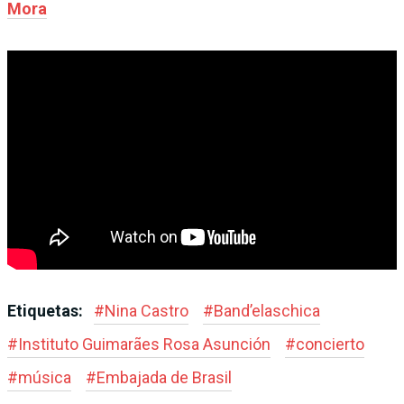
Mora
Etiquetas:
#
Nina Castro
#
Band’elaschica
#
Instituto Guimarães Rosa Asunción
#
concierto
#
música
#
Embajada de Brasil