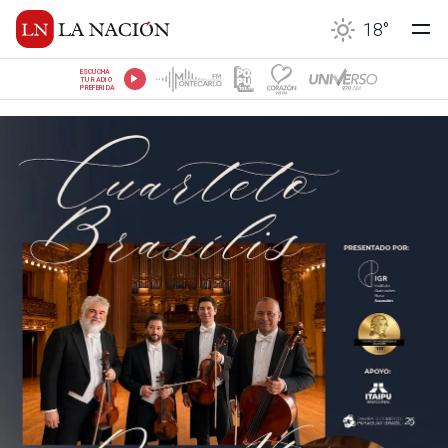
18
°
ESCUCHÁ
TU RADIO
PREFERIDA