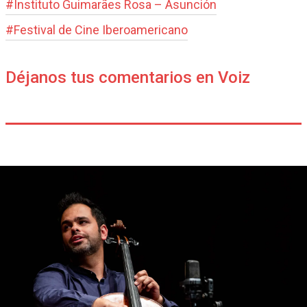
#
Instituto Guimarães Rosa – Asunción
#
Festival de Cine Iberoamericano
Déjanos tus comentarios en Voiz