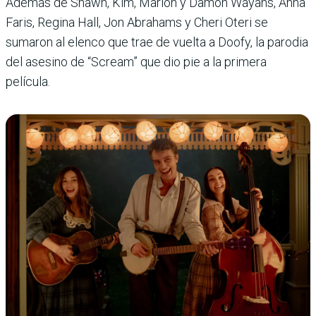
Además de Shawn, Kim, Marlon y Damon Wayans, Anna
Faris, Regina Hall, Jon Abrahams y Cheri Oteri se
sumaron al elenco que trae de vuelta a Doofy, la parodia
del asesino de “Scream” que dio pie a la primera
película.