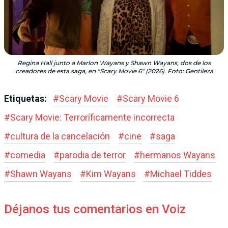
Regina Hall junto a Marlon Wayans y Shawn Wayans, dos de los
creadores de esta saga, en "Scary Movie 6" (2026). Foto: Gentileza
Etiquetas:
#
Scary Movie
#
Scary Movie 6
#
Scary Movie: Terroríficamente incorrecta
#
cultura de la cancelación
#
cine
#
saga
#
comedia
#
parodia de terror
#
hermanos Wayans
#
Shawn Wayans
#
Kim Wayans
#
Michael Tiddes
Déjanos tus comentarios en Voiz