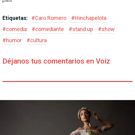
Etiquetas:
#
Caro Romero
#
Hinchapelota
#
comedia
#
comediante
#
stand up
#
show
#
humor
#
cultura
Déjanos tus comentarios en Voiz