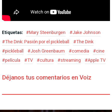
Etiquetas:
#
Mary Steenburgen
#
Jake Johnson
#
The Dink: Pasión por el pickleball
#
The Dink
#
pickleball
#
Josh Greenbaum
#
comedia
#
cine
#
película
#
TV
#
cultura
#
streaming
#
Apple TV
Déjanos tus comentarios en Voiz