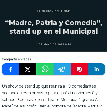
LA NACIÓN DEL FINDE
“Madre, Patria y Comedia”,
stand up en el Municipal
2 DE MAYO DE 2026 0:40
Compartir en redes
Un show de stand up que reu­nirá a 13 comediantes
nacio­nales está previsto para el próximo viernes 8 y
sábado 9 de mayo, en el Teatro Muni­cipal “Ignacio A.
Pane” de Asunción. Bajo el nombre de “Madre, Patria y