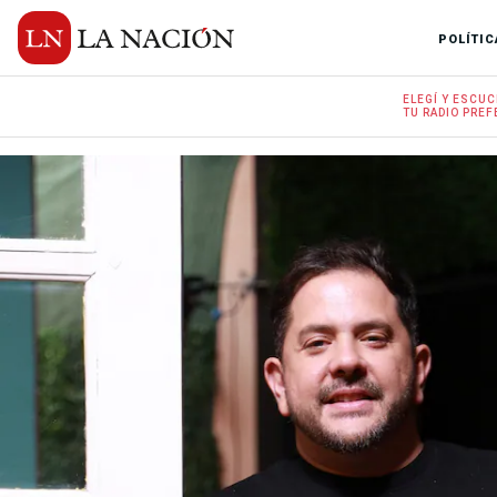
POLÍTIC
ELEGÍ Y
ESCUC
TU RADIO
PREF