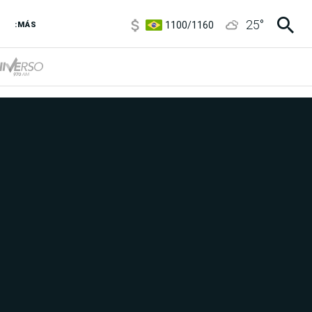
1100
/
1160
25
°
3,8
/
4
:MÁS
6850
/
7200
5900
/
5960