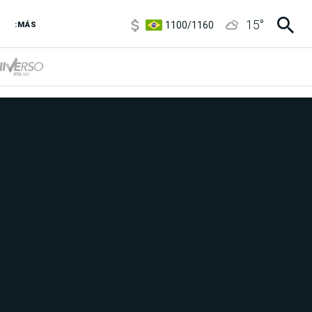
1100
/
1160
15
°
3,8
/
4
:MÁS
6850
/
7200
5900
/
5960