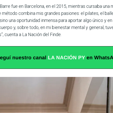
arre fue en Bar­celona, en el 2015, mientras cursaba una 
 método combina mis grandes pasiones: el pilates, el ballet
no una opor­tunidad inmensa para apor­tar algo único y en t
uerpo y, sobre todo, en mi bienestar mental y gene­ral, tuv
, cuenta a La Nación del Finde.