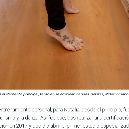
es el elemento principal, también se emplean bandas, pelotas, slides y man
trenamiento per­sonal, para Natalia, desde el principio, f
smo y la danza. Así fue que, tras realizar una certifi­cació
ión en 2017 y decidió abrir el primer estu­dio especializad