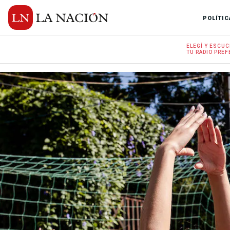
POLÍTIC
ELEGÍ Y
ESCUC
TU RADIO
PREF