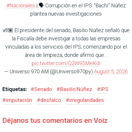
#Nacionales
| 🗣️ Corrupción en el IPS: “Bachi” Núñez
plantea nuevas investigaciones
🧏🏽 El presidente del senado, Basilio Núñez señaló que
la Fiscalía debe investigar a todas las empresas
vinculadas a los servicios del IPS, comenzando por el
área de limpieza, donde afirmó que…
pic.twitter.com/Q2W95MeKdi
— Universo 970 AM (@Universo970py)
August 5, 2026
Etiquetas:
#
Senado
#
Basilio Núñez
#
IPS
#
imputación
#
desfalco
#
irregularidades
Déjanos tus comentarios en Voiz