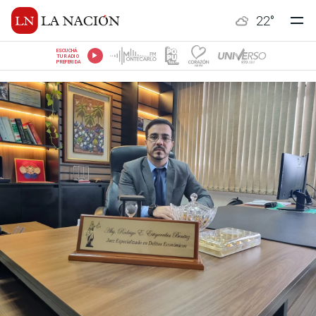
22
°
ESCUCHÁ
TU RADIO
PREFERIDA