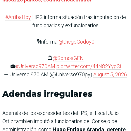
#ArribaHoy
| IPS informa situación tras imputación de
funcionarios y exfuncionarios
🎙️Informa
@DiegoGodoy0
📺
@SomosGEN
📻
#Universo970AM
pic.twitter.com/44N82YypSi
— Universo 970 AM (@Universo970py)
August 5, 2026
Adendas irregulares
Además de los expresidentes del IPS, el fiscal Julio
Ortiz también imputó a funcionarios del Consejo de
Administración, como
Hugo Enrique Aranda, gerente