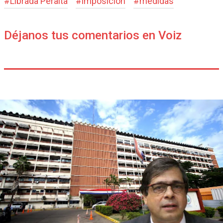
#
Librada Peralta
#
imposición
#
medidas
Déjanos tus comentarios en Voiz