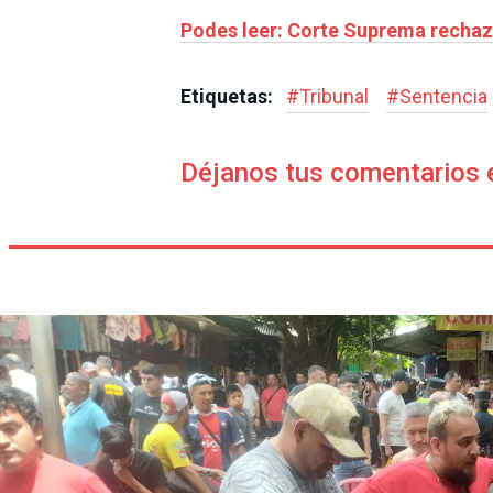
Podes leer: Corte Suprema rechaz
Etiquetas:
#
Tribunal
#
Sentencia
Déjanos tus comentarios 