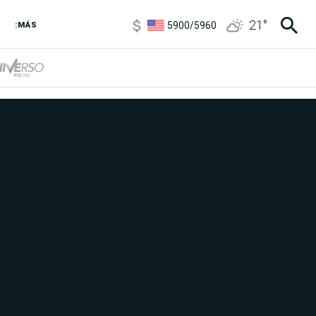
5900
/
5960
21
°
1100
/
1160
:MÁS
3,8
/
4
6850
/
7200
5900
/
5960