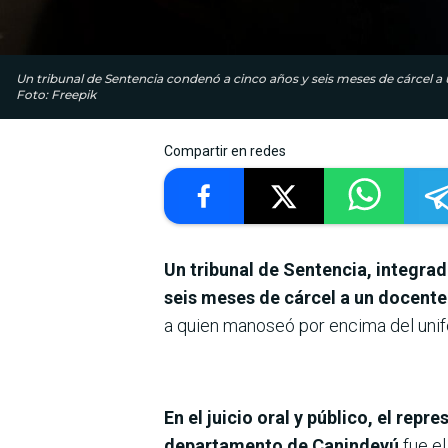
Un tribunal de Sentencia condenó a cinco años y seis meses de cárcel 
Foto: Freepik
Compartir en redes
Un tribunal de Sentencia, integra
seis meses de cárcel a un docente
a quien manoseó por encima del uni
En el juicio oral y público, el rep
departamento de Canindeyú
fue el