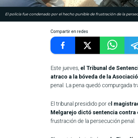
El policía fue condenado por el hecho punible de frustración de la pers
Compartir en redes
Este jueves,
el Tribunal de Sentenc
atraco a la bóveda de la Asociac
penal. La pena quedó compurgada tras 
El tribunal presidido por e
l magistra
Melgarejo dictó sentencia contra 
frustración de la persecución penal.