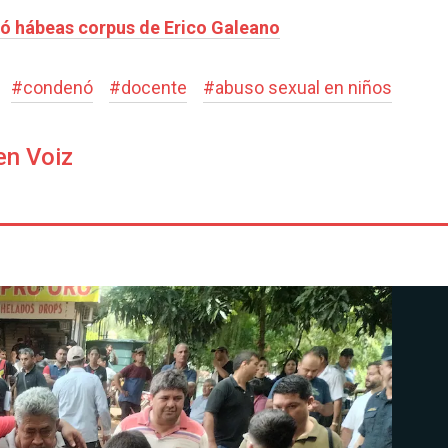
ó hábeas corpus de Erico Galeano
#
condenó
#
docente
#
abuso sexual en niños
en Voiz