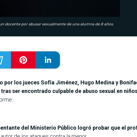
a un docente por abusar sexualmente de una alumna de 8 años.
do por los jueces Sofía Jiménez, Hugo Medina y Bonifa
 tras ser encontrado culpable de abuso sexual en niño
forme.
resentante del Ministerio Público logró probar que el pr
 autor de los ataques contra la menor.