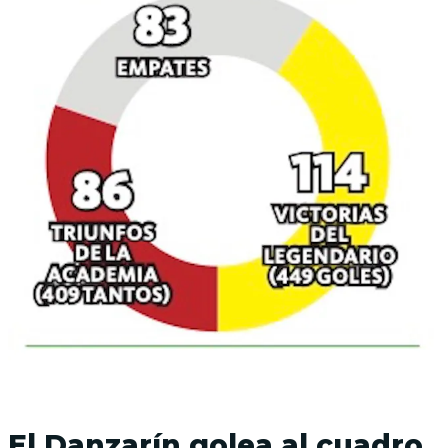
El Danzarín golea al cuadro