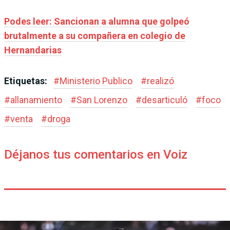
Podes leer: Sancionan a alumna que golpeó
brutalmente a su compañera en colegio de
Hernandarias
Etiquetas:
#
Ministerio Publico
#
realizó
#
allanamiento
#
San Lorenzo
#
desarticuló
#
foco
#
venta
#
droga
Déjanos tus comentarios en Voiz