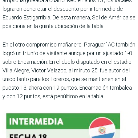
amplió la goleada a cuatro. Recién a los 73’, los locales
lograron concretar el descuento por interme­dio de
Eduardo Estigarri­bia. De esta manera, Sol de América se
posiciona en la quinta ubicación de la tabla.
En el otro compromiso mañanero, Paraguarí AC también
logró un triunfo de visitante aunque por un ajustado 1-0
sobre Encar­nación. En el duelo dis­putado en el estadio
Villa Alegre, Víctor Velazco, al minuto 25, fue autor del
único tanto para los Tore­ros, que se mantienen en el
puesto 13, ahora con 19 pun­tos. Encarnación tambalea
y con 12 puntos, está penúl­timo en la tabla.