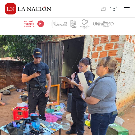
15
°
ESCUCHÁ
TU RADIO
PREFERIDA