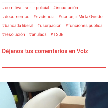
#
comitiva fiscal - policial
#
incautación
#
documentos
#
evidencia
#
concejal Mirta Oviedo
#
bancada liberal
#
usurpación
#
funciones pública
#
resolución
#
anulada
#
TSJE
Déjanos tus comentarios en Voiz