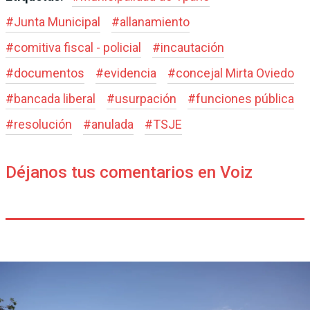
#
Junta Municipal
#
allanamiento
#
comitiva fiscal - policial
#
incautación
#
documentos
#
evidencia
#
concejal Mirta Oviedo
#
bancada liberal
#
usurpación
#
funciones pública
#
resolución
#
anulada
#
TSJE
Déjanos tus comentarios en Voiz