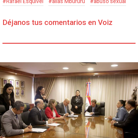
#
Rafael Esquivel
#
alías Mbururú
#
abuso sexual
Déjanos tus comentarios en Voiz