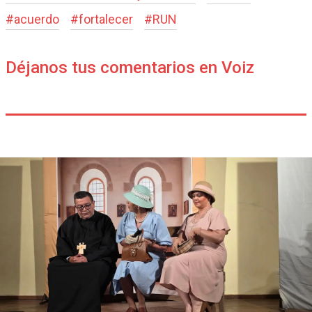
#
acuerdo
#
fortalecer
#
RUN
Déjanos tus comentarios en Voiz