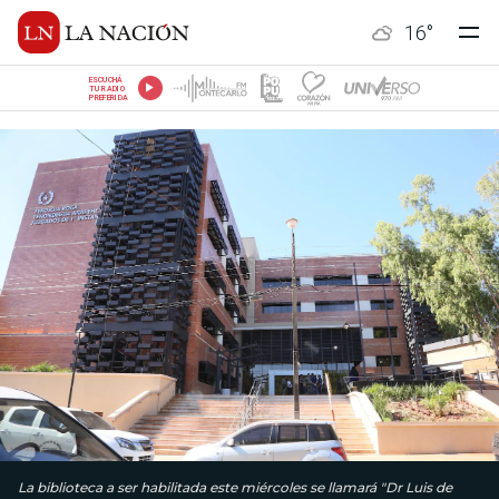
16
°
ESCUCHÁ
TU RADIO
PREFERIDA
La biblioteca a ser habilitada este miércoles se llamará "Dr Luis de