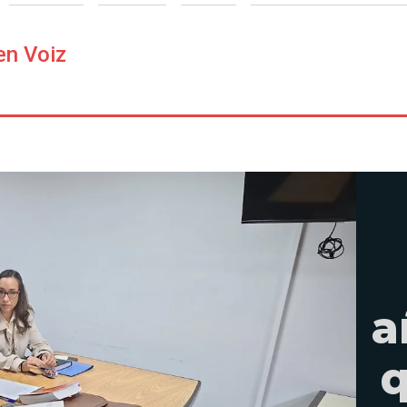
en Voiz
a
q