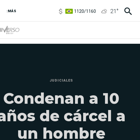
1120
/
1160
21
°
:MÁS
3,6
/
3,9
6850
/
7200
5920
/
5970
JUDICIALES
Condenan a 10
años de cárcel a
un hombre