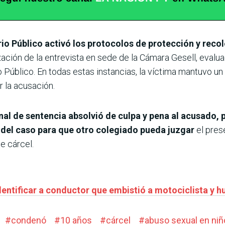
terio Público activó los protocolos de protección y rec
zación de la entrevista en sede de la Cámara Gesell, evalu
o Público. En todas estas instancias, la víctima mantuvo un
r la acusación.
unal de sentencia absolvió de culpa y pena al acusado, 
o del caso para que otro colegiado pueda juzgar
el pres
e cárcel.
ntificar a conductor que embistió a motociclista y hu
#
condenó
#
10 años
#
cárcel
#
abuso sexual en ni