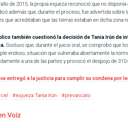
allo de 2015, la propia exjueza reconoció que no disponía
icó además que, durante el proceso, fue advertida sobre l
s que acreditaban que las tierras estaban en dicha zona re
blico también cuestionó la decisión de Tania Irún de i
ia.
Sostuvo que, durante el juicio oral, se comprobó que l
mple endoso, situación que vulneraba abiertamente la norma
ebidamente a una de las partes y provocó el despojo de 310
e entregó a la justicia para cumplir su condena por l
rcel
#
exjueza Tania Irún
#
prevaricato
en Voiz